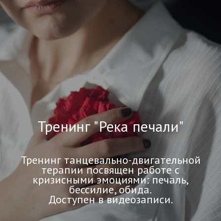
Тренинг "Река печали"
Тренинг танцевально-двигательной
терапии посвящен работе с
кризисными эмоциями: печаль,
бессилие, обида.
Доступен в видеозаписи.